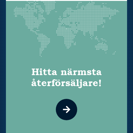
Hitta närmsta
återförsäljare!