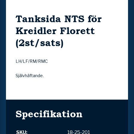
Tanksida NTS för
Kreidler Florett
(2st/sats)
LH/LF/RM/RMC
Självhäftande.
Specifikation
SKU:
18-25-201