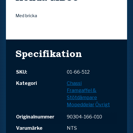
Med bricka
Specifikation
SKU:
01-66-512
Kategori
Chassi
Framgaffel &
Stötdämpare
Mopeddelar
Övrigt
Originalnummer
90304-166-010
Varumärke
NTS