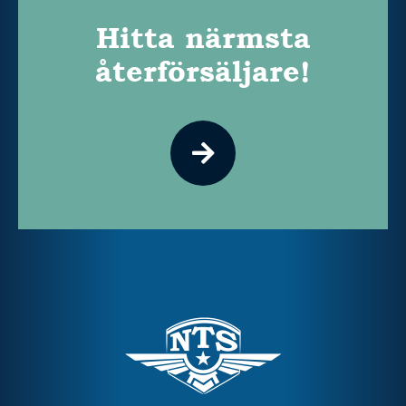
Hitta närmsta
återförsäljare!