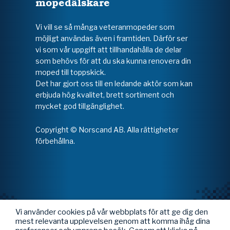
mopedälskare
Vi vill se så många veteranmopeder som
möjligt användas även i framtiden. Därför ser
vi som vår uppgift att tillhandahålla de delar
som behövs för att du ska kunna renovera din
moped till toppskick.
Det har gjort oss till en ledande aktör som kan
erbjuda hög kvalitet, brett sortiment och
mycket god tillgänglighet.
Copyright © Norscand AB. Alla rättigheter
förbehållna.
Vi använder cookies på vår webbplats för att ge dig den
mest relevanta upplevelsen genom att komma ihåg dina