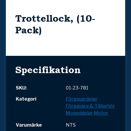
Trottellock, (10-
Pack)
Specifikation
SKU:
01-23-781
Kategori
Förgasardelar
Förgasare & Tillbehör
Mopeddelar
Motor
Varumärke
NTS