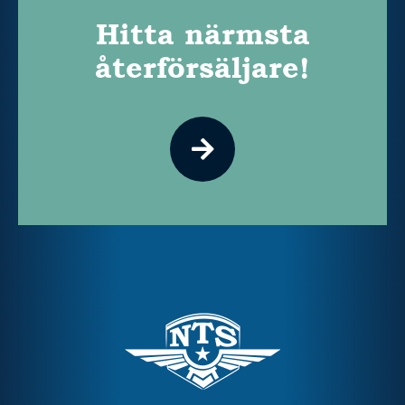
Hitta närmsta
återförsäljare!