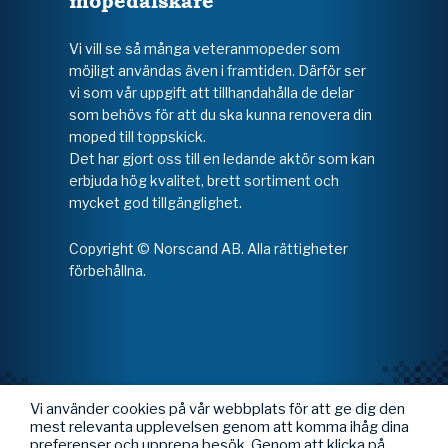
mopedälskare
Vi vill se så många veteranmopeder som
möjligt användas även i framtiden. Därför ser
vi som vår uppgift att tillhandahålla de delar
som behövs för att du ska kunna renovera din
moped till toppskick.
Det har gjort oss till en ledande aktör som kan
erbjuda hög kvalitet, brett sortiment och
mycket god tillgänglighet.
Copyright © Norscand AB. Alla rättigheter
förbehållna.
Vi använder cookies på vår webbplats för att ge dig den
mest relevanta upplevelsen genom att komma ihåg dina
preferenser och upprepa besök. Genom att klicka på