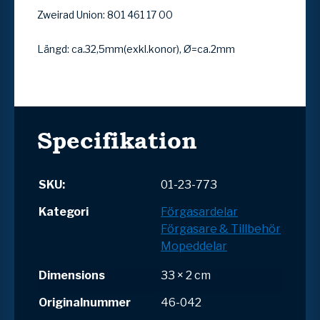
Zweirad Union: 801 461 17 00
Längd: ca.32,5mm(exkl.konor), Ø=ca.2mm
Specifikation
SKU:
01-23-773
Kategori
Förgasardelar
Förgasare & Tillbehör
Mopeddelar
Dimensions
33 × 2 cm
Originalnummer
46-042