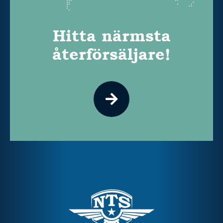
Hitta närmsta
återförsäljare!