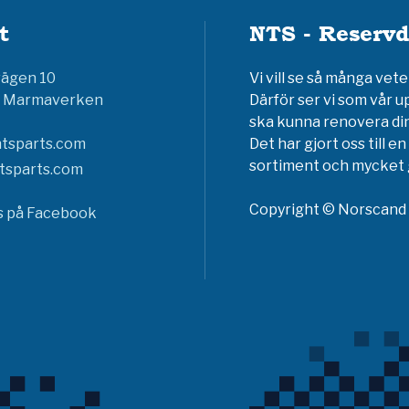
t
NTS - Reservd
vägen 10
Vi vill se så många ve
6 Marmaverken
Därför ser vi som vår u
ska kunna renovera din
tsparts.com
Det har gjort oss till 
sortiment och mycket g
tsparts.com
Copyright © Norscand A
ss på Facebook