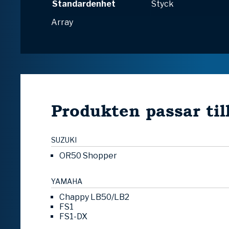
Standardenhet
Styck
Array
Produkten passar til
SUZUKI
OR50 Shopper
YAMAHA
Chappy LB50/LB2
FS1
FS1-DX