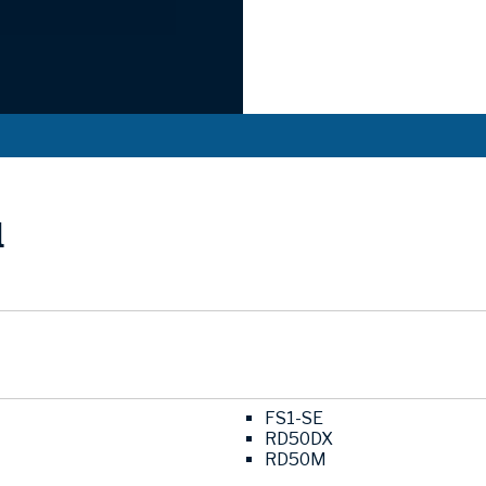
l
FS1-SE
RD50DX
RD50M