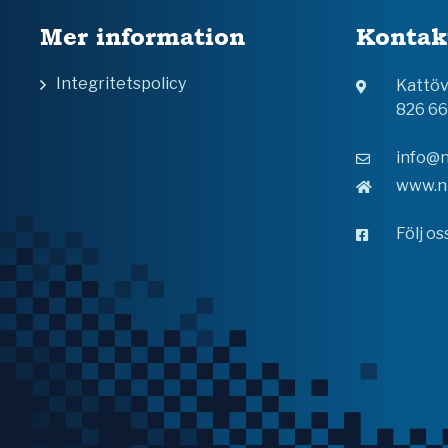
Mer information
Kontak
Integritetspolicy
Kattö
826 6
info@n
www.n
Följ o