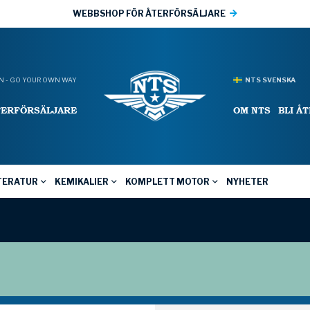
WEBBSHOP FÖR ÅTERFÖRSÄLJARE
 - GO YOUR OWN WAY
NTS SVENSKA
TERFÖRSÄLJARE
OM NTS
BLI Å
TERATUR
KEMIKALIER
KOMPLETT MOTOR
NYHETER