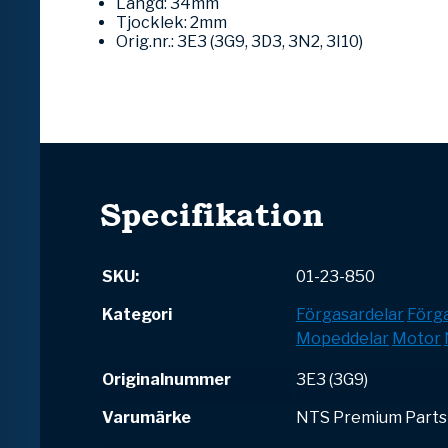
Längd: 34mm
Tjocklek: 2mm
Orig.nr.: 3E3 (3G9, 3D3, 3N2, 3I10)
Specifikation
SKU:
01-23-850
Kategori
Förgasardelar
Förga
Mopeddelar
Motor
Originalnummer
3E3 (3G9)
Varumärke
NTS Premium Parts