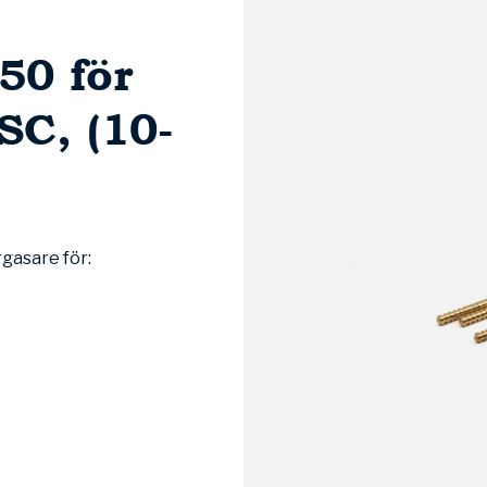
50 för
C, (10-
rgasare för: