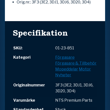
Orig.nr.: 3F3 (3E2, 3DJ1, 3DJ6, 3D20, 3D4)
Specifikation
SKU:
01-23-851
Kategori
Förgasare
Förgasare & Tillbehör
Mopeddelar
Motor
Nyheter
Originalnummer
3F3 (3E2, 3DJ1, 3DJ6,
3D20, 3D4)
Varumärke
NTS Premium Parts
Standardenhet
Styck