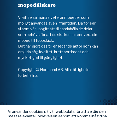
mopedälskare
Vi vill se så många veteranmopeder som
möjligt användas även i framtiden. Därför ser
vi som vår uppgift att tillhandahålla de delar
som behövs för att du ska kunna renovera din
moped till toppskick.
Det har gjort oss till en ledande aktör som kan
erbjuda hög kvalitet, brett sortiment och
mycket god tillgänglighet.
Copyright © Norscand AB. Alla rättigheter
förbehållna.
Vi använder cookies på vår webbplats för att ge dig den
mest relevanta upplevelsen genom att komma ihåg dina