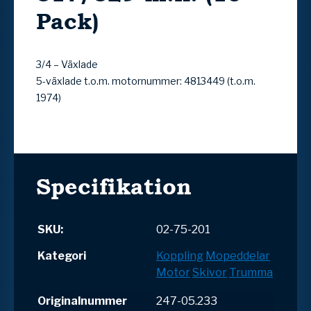
Pack)
3/4 – Växlade
5-växlade t.o.m. motornummer: 4813449 (t.o.m.
1974)
Specifikation
SKU:
02-75-201
Kategori
Koppling
Mopeddelar
Motor
Skivor
Trumma
Originalnummer
247-05.233