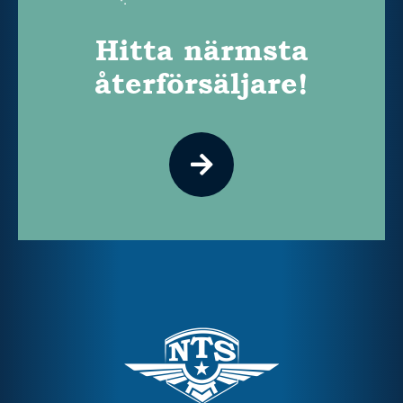
Hitta närmsta
återförsäljare!