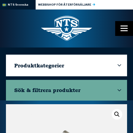
NTS Svenska
WEBBSHOP FÖR ÅTERFÖRSÄLJARE
Produktkategorier
Sök & filtrera
produkter