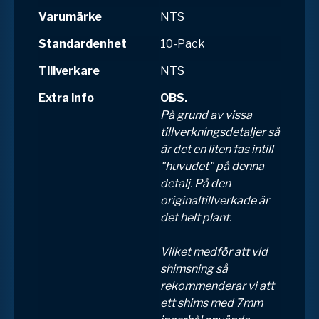
Varumärke
NTS
Standardenhet
10-Pack
Tillverkare
NTS
Extra info
OBS.
På grund av vissa
tillverkningsdetaljer så
är det en liten fas intill
"huvudet" på denna
detalj. På den
originaltillverkade är
det helt plant.
Vilket medför att vid
shimsning så
rekommenderar vi att
ett shims med 7mm