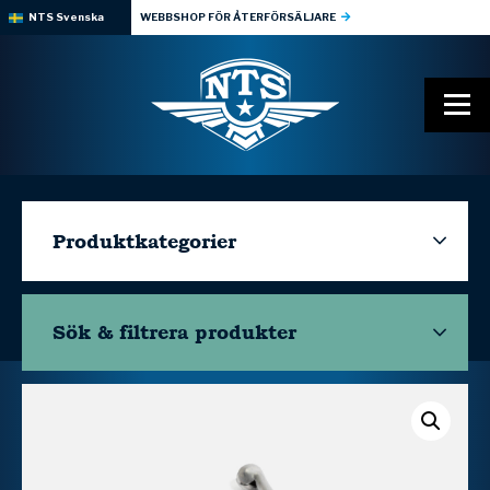
NTS Svenska
WEBBSHOP FÖR ÅTERFÖRSÄLJARE
Produktkategorier
Sök & filtrera
produkter