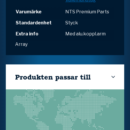
Varumärke
NTS Premium Parts
Standardenhet
Styck
Extra info
Med alu.koppl.arm
Array
Produkten passar till