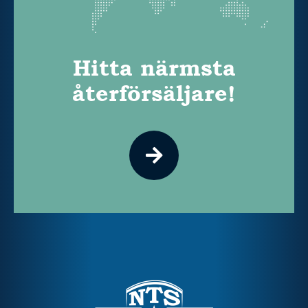
Hitta närmsta
återförsäljare!