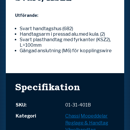
Utförande:
Svart handtagshus (682)
Handtagsarm i pressad alu.med kula. (2)
Svart plasthandtag med fyrkanter (KSZ2),
L=100mm
Gängad anslutning (M6) för kopplingswire
Specifikation
SKU:
01-31-401B
Kategori
Chassi
Mopeddelar
Reglage & Handtag
Växelhandtag