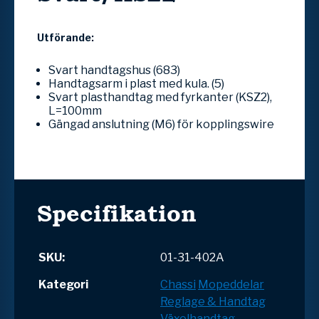
Utförande:
Svart handtagshus (683)
Handtagsarm i plast med kula. (5)
Svart plasthandtag med fyrkanter (KSZ2),
L=100mm
Gängad anslutning (M6) för kopplingswire
Specifikation
SKU:
01-31-402A
Kategori
Chassi
Mopeddelar
Reglage & Handtag
Växelhandtag