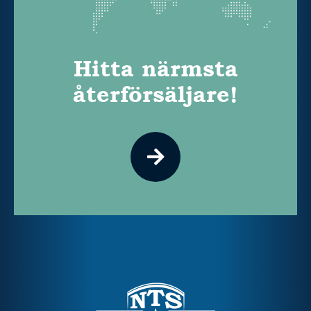
Hitta närmsta
återförsäljare!