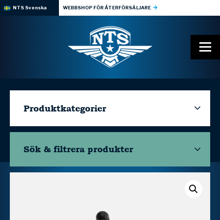
NTS Svenska
WEBBSHOP FÖR ÅTERFÖRSÄLJARE
Produktkategorier
Sök & filtrera
produkter