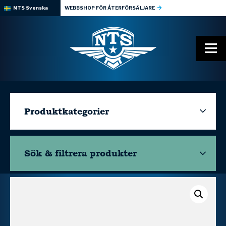
NTS Svenska
WEBBSHOP FÖR ÅTERFÖRSÄLJARE
Produktkategorier
Sök & filtrera
produkter