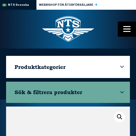
NTS Svenska
WEBBSHOP FÖR ÅTERFÖRSÄLJARE
Produktkategorier
Sök & filtrera
produkter