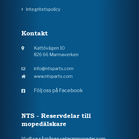
Integritetspolicy
Kontakt
Kattövägen 10
826 66 Marmaverken
info@ntsparts.com
www.ntsparts.com
Följ oss på Facebook
NTS - Reservdelar till
mopedälskare
Vi vill se så många veteranmopeder som