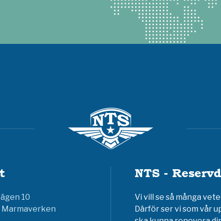
t
NTS - Reservd
vägen 10
Vi vill se så många ve
6 Marmaverken
Därför ser vi som vår u
ska kunna renovera din