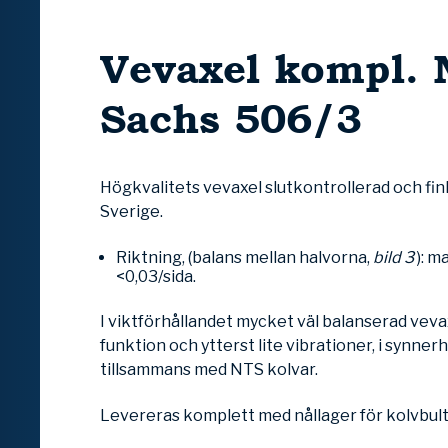
Vevaxel kompl. 
Sachs 506/3
Högkvalitets vevaxel slutkontrollerad och finka
Sverige.
Riktning,
(balans mellan halvorna,
bild 3
): m
<0,03/sida.
I viktförhållandet mycket väl balanserad veva
funktion och ytterst lite vibrationer, i synne
tillsammans med NTS kolvar.
Levereras komplett med nållager för kolvbul