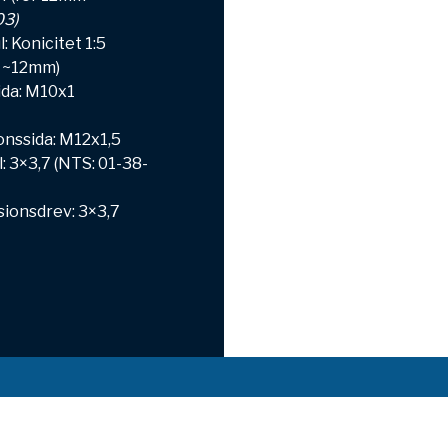
03)
: Konicitet 1:5
r ~12mm)
ida: M10x1
onssida: M12x1,5
l: 3×3,7 (NTS: 01-38-
sionsdrev: 3×3,7