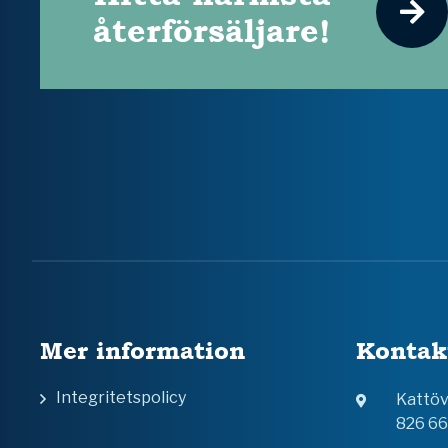
återförsäljare!
Mer information
Kontak
Integritetspolicy
Kattö
826 6