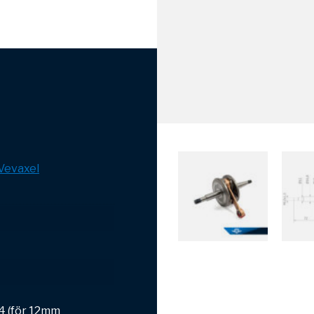
Vevaxel
4 (för 12mm