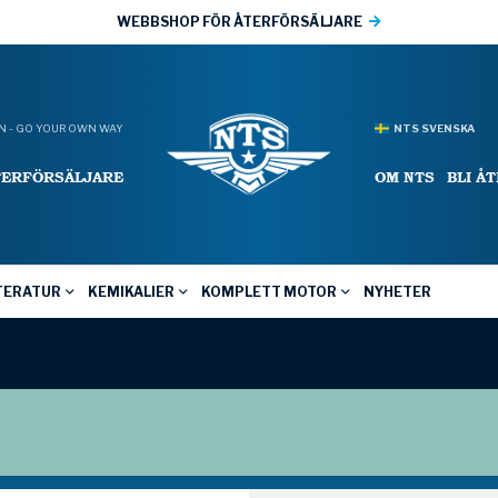
WEBBSHOP FÖR ÅTERFÖRSÄLJARE
 - GO YOUR OWN WAY
NTS SVENSKA
TERFÖRSÄLJARE
OM NTS
BLI Å
TERATUR
KEMIKALIER
KOMPLETT MOTOR
NYHETER