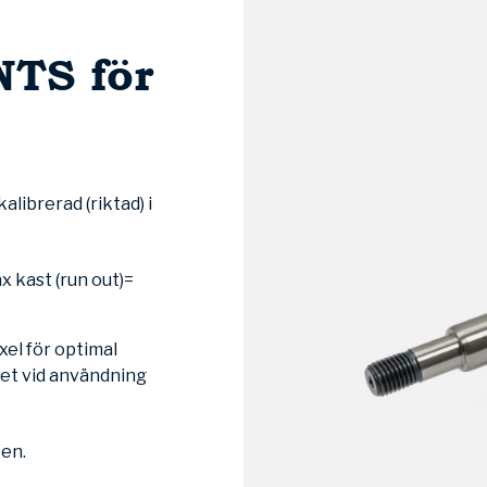
NTS för
librerad (riktad) i
ax kast (run out)=
xel för optimal
rhet vid användning
ten.