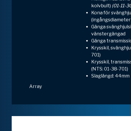
kolvbult)
(01-11-3
Kona för svänghjul
(ingångsdiamete
Gänga svänghjuls
vänstergängad
Gänga transmissi
Krysskil, svänghju
701)
Krysskil, transmis
(NTS: 01-38-701)
Slaglängd: 44mm
Array