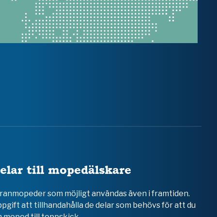
elar till mopedälskare
teranmopeder som möjligt användas även i framtiden.
ppgift att tillhandahålla de delar som behövs för att du
 moped till toppskick.