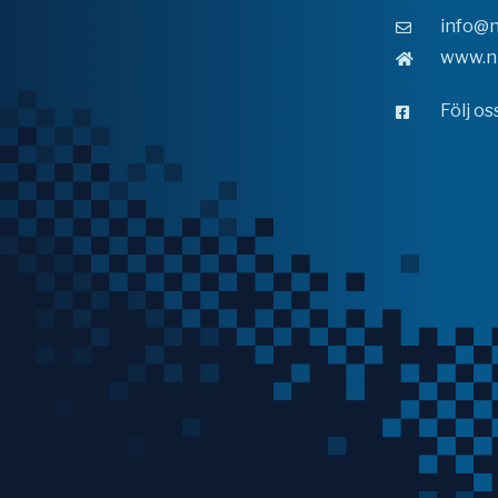
info@n
www.n
Följ o