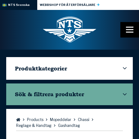
NTS Svenska
WEBBSHOP FÖR ÅTERFÖRSÄLJARE
Produktkategorier
Sök & filtrera
produkter
Bläddra:
Products
Mopeddelar
Chassi
Reglage & Handtag
Gashandtag