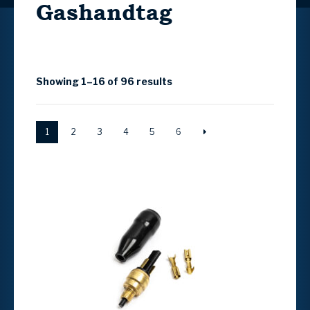
Gashandtag
Showing 1–16 of 96 results
1
2
3
4
5
6