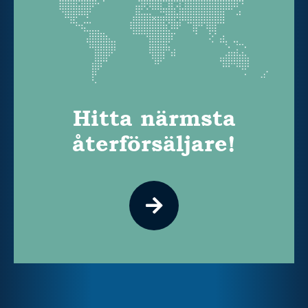
Hitta närmsta
återförsäljare!