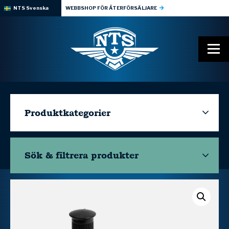
NTS Svenska
WEBBSHOP FÖR ÅTERFÖRSÄLJARE
Produktkategorier
Sök & filtrera
produkter