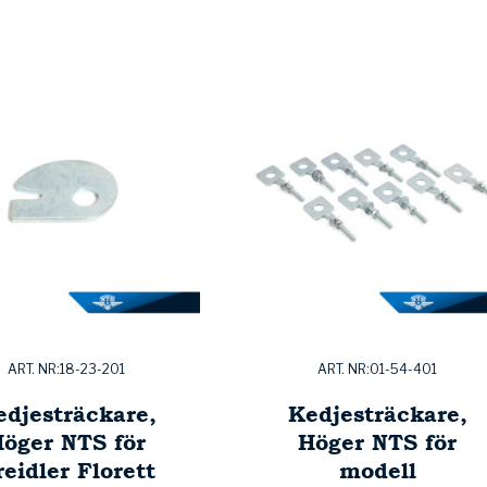
ART. NR:18-23-201
ART. NR:01-54-401
edjesträckare,
Kedjesträckare,
öger NTS för
Höger NTS för
eidler Florett
modell