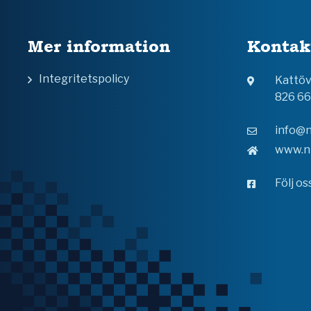
Mer information
Kontak
Integritetspolicy
Kattö
826 6
info@n
www.n
Följ o