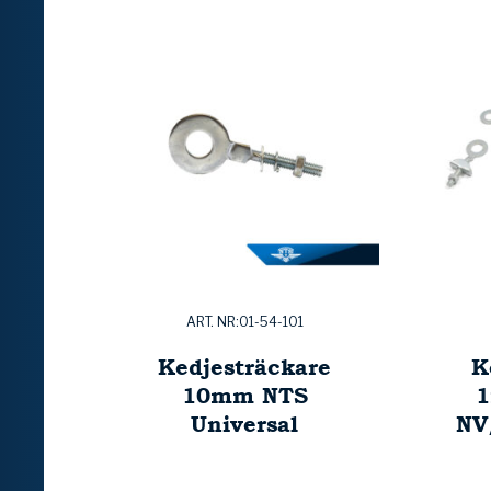
ART. NR:01-54-101
Kedjesträckare
K
10mm NTS
1
Universal
NV