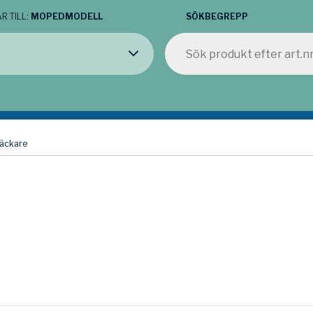
R TILL:
MOPEDMODELL
SÖKBEGREPP
räckare