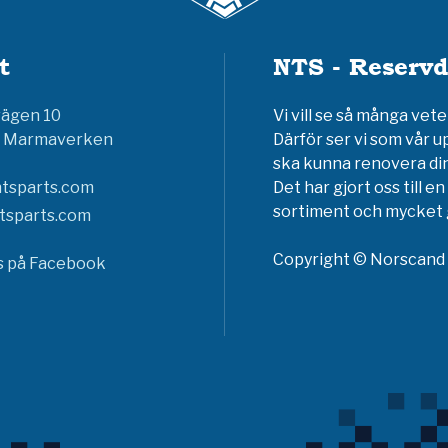
t
NTS - Reservd
vägen 10
Vi vill se så många ve
6 Marmaverken
Därför ser vi som vår u
ska kunna renovera din
tsparts.com
Det har gjort oss till 
sortiment och mycket g
tsparts.com
Copyright © Norscand A
ss på Facebook