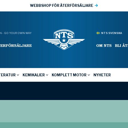
WEBBSHOP FÖR ÅTERFÖRSÄLJARE
 - GO YOUR OWN WAY
NTS SVENSKA
TERFÖRSÄLJARE
OM NTS
BLI Å
TERATUR
KEMIKALIER
KOMPLETT MOTOR
NYHETER