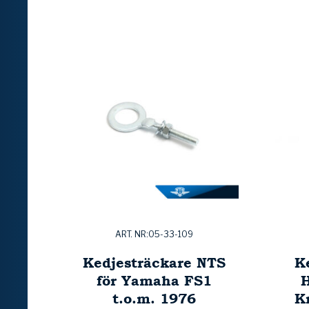
ART. NR:05-33-109
Kedjesträckare NTS
K
för Yamaha FS1
H
t.o.m. 1976
Kr