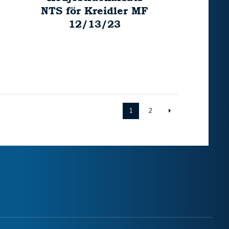
NTS för Kreidler MF
12/13/23
1
2