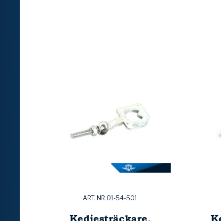
ART. NR:01-54-501
Kedjesträckare,
K