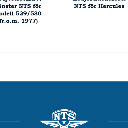
änster NTS för
NTS för Hercules
odell 529/530
(fr.o.m. 1977)