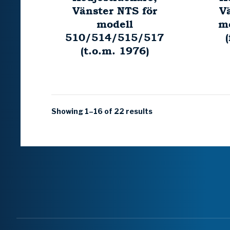
Vänster NTS för
V
modell
m
510/514/515/517
(t.o.m. 1976)
Showing 1–16 of 22 results