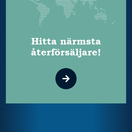
Hitta närmsta
återförsäljare!