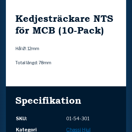
Kedjesträckare NTS
för MCB (10-Pack)
Hål Ø: 12mm
Total längd: 78mm
Specifikation
SKU:
01-54-301
Kategori
Chassi
Hjul