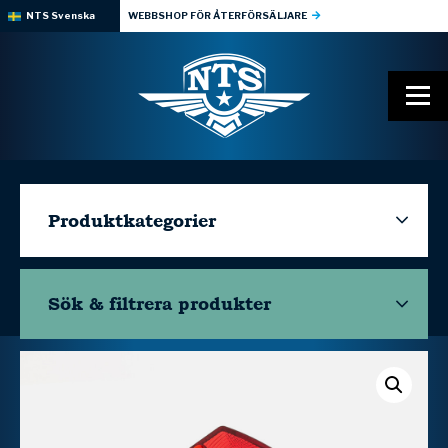
NTS Svenska
WEBBSHOP FÖR ÅTERFÖRSÄLJARE
Produktkategorier
Sök & filtrera
produkter