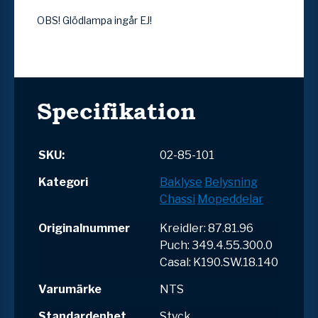
OBS! Glödlampa ingår EJ!
Specifikation
SKU:
02-85-101
Kategori
Baklyse
Belysning
Chassi
Mopeddelar
Originalnummer
Kreidler: 87.81.96
Puch: 349.4.55.300.0
Casal: K190.SW.18.140
Varumärke
NTS
Standardenhet
Styck