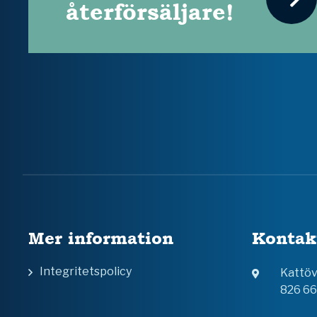
återförsäljare!
Mer information
Kontak
Integritetspolicy
Kattö
826 6