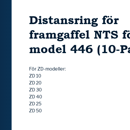
Distansring för
framgaffel NTS f
model 446 (10-P
För ZD-modeller:
ZD 10
ZD 20
ZD 30
ZD 40
ZD 25
ZD 50