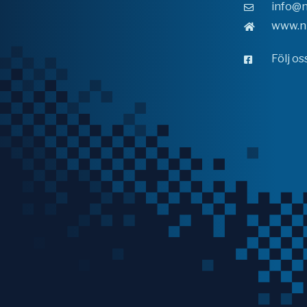
info@n
www.n
Följ o