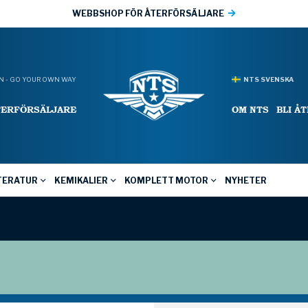
WEBBSHOP FÖR ÅTERFÖRSÄLJARE
 - GO YOUR OWN WAY
NTS SVENSKA
TERFÖRSÄLJARE
OM NTS
BLI Å
TERATUR
KEMIKALIER
KOMPLETT MOTOR
NYHETER