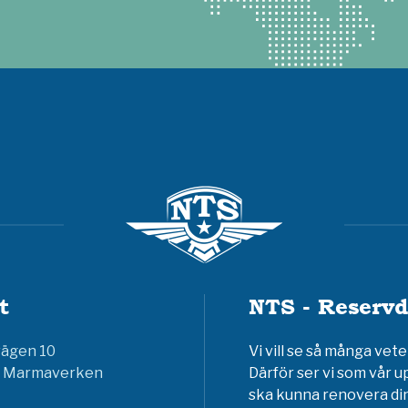
t
NTS - Reservd
vägen 10
Vi vill se så många ve
6 Marmaverken
Därför ser vi som vår u
ska kunna renovera din