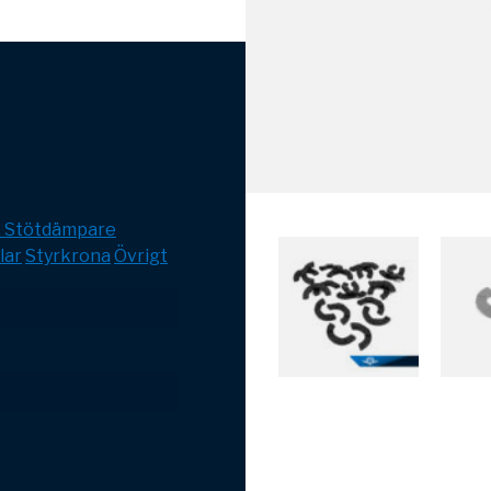
& Stötdämpare
lar
Styrkrona
Övrigt