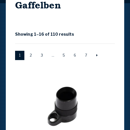
Gaffelben
Showing 1–16 of 110 results
1
2
3
…
5
6
7