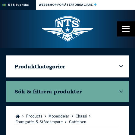
NTS Svenska
WEBBSHOP FÖR ÅTERFÖRSÄLJARE
Produktkategorier
Sök & filtrera
produkter
Bläddra:
Products
Mopeddelar
Chassi
Framgaffel & Stötdämpare
Gaffelben