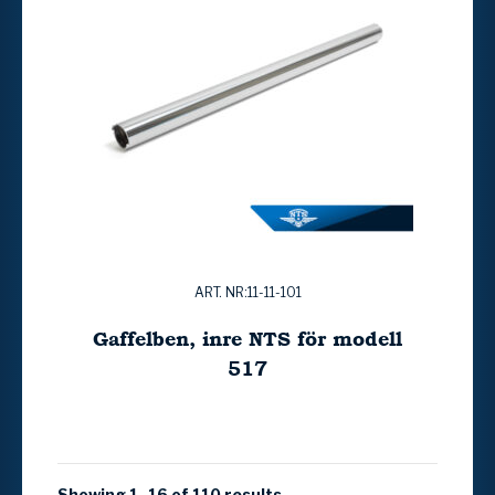
ART. NR:11-11-101
Gaffelben, inre NTS för modell
517
Showing 1–16 of 110 results