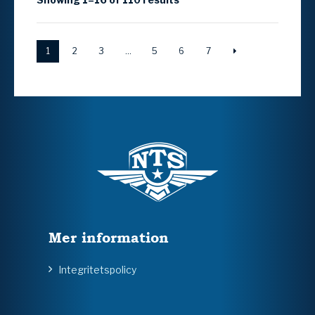
1
2
3
…
5
6
7
Mer information
Integritetspolicy