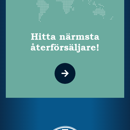
Hitta närmsta
återförsäljare!