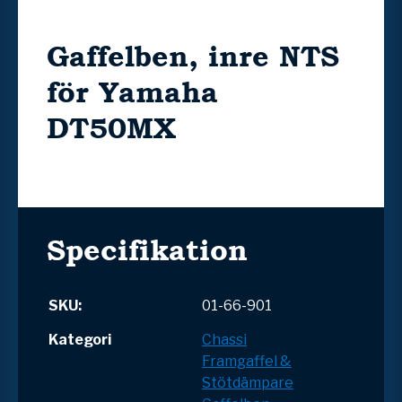
Gaffelben, inre NTS
för Yamaha
DT50MX
Specifikation
SKU:
01-66-901
Kategori
Chassi
Framgaffel &
Stötdämpare