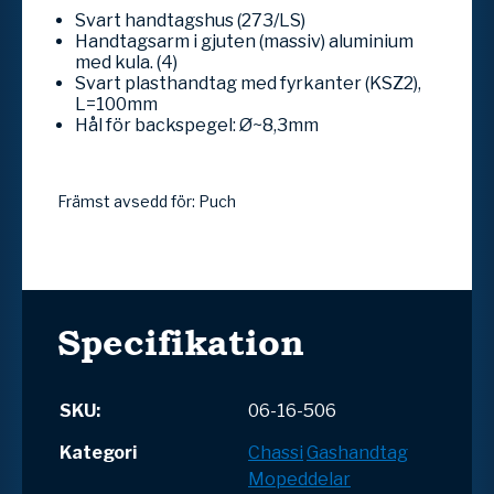
Svart handtagshus (273/LS)
Handtagsarm i gjuten (massiv) aluminium
med kula. (4)
Svart plasthandtag med fyrkanter (KSZ2),
L=100mm
Hål för backspegel: Ø~8,3mm
Främst avsedd för: Puch
Specifikation
SKU:
06-16-506
Kategori
Chassi
Gashandtag
Mopeddelar