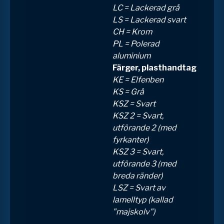
LC = Lackerad grå
LS = Lackerad svart
CH = Krom
PL = Polerad
aluminium
Färger, plasthandtag
KE = Elfenben
KS = Grå
KSZ = Svart
KSZ 2 = Svart,
utförande 2 (med
fyrkanter)
KSZ 3 = Svart,
utförande 3 (med
breda ränder)
LSZ = Svart av
lamelltyp (kallad
"majskolv")