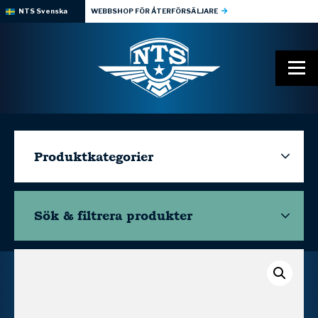
NTS Svenska
WEBBSHOP FÖR ÅTERFÖRSÄLJARE
Produktkategorier
Sök & filtrera
produkter