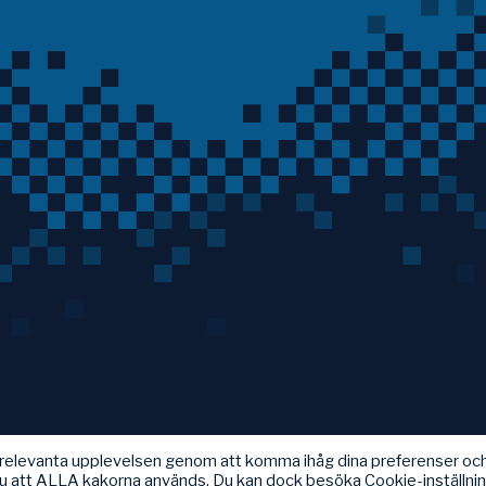
t relevanta upplevelsen genom att komma ihåg dina preferenser oc
u att ALLA kakorna används. Du kan dock besöka Cookie-inställni