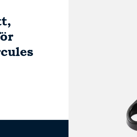
t,
ör
cules