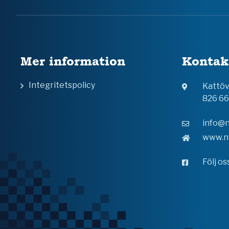
Mer information
Kontak
Integritetspolicy
Kattö
826 6
info@n
www.n
Följ o