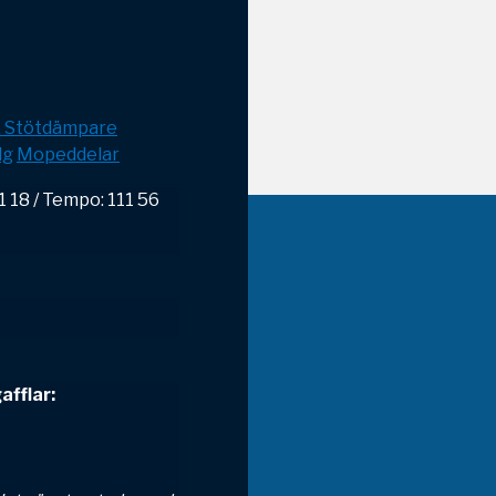
& Stötdämpare
lg
Mopeddelar
 18 / Tempo: 111 56
afflar: