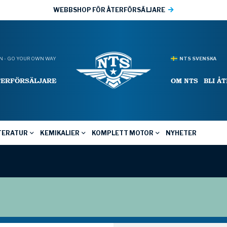
WEBBSHOP FÖR ÅTERFÖRSÄLJARE
 - GO YOUR OWN WAY
NTS SVENSKA
TERFÖRSÄLJARE
OM NTS
BLI Å
TERATUR
KEMIKALIER
KOMPLETT MOTOR
NYHETER