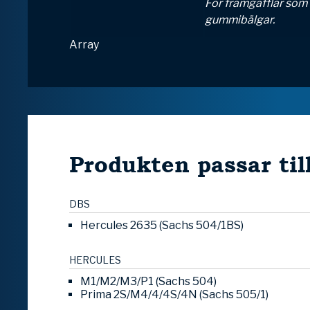
För framgafflar som 
gummibälgar.
Array
Produkten passar til
DBS
Hercules 2635 (Sachs 504/1BS)
HERCULES
M1/M2/M3/P1 (Sachs 504)
Prima 2S/M4/4/4S/4N (Sachs 505/1)