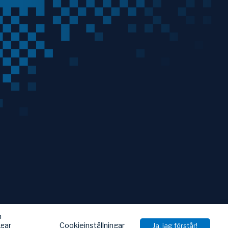
h
Cookieinställningar
ngar
Ja, jag förstår!