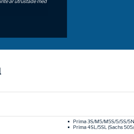
inte är utrustade med
l
Prima 3S/M5/M5S/5/5S/5N/
Prima 4SL/5SL (Sachs 505/