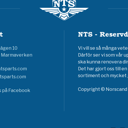
t
NTS - Reservd
vägen 10
Vi vill se så många ve
6 Marmaverken
Därför ser vi som vår u
ska kunna renovera din
tsparts.com
Det har gjort oss till 
sortiment och mycket g
tsparts.com
Copyright © Norscand A
ss på Facebook