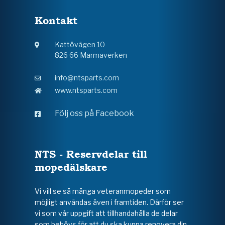
Kontakt
Kattövägen 10
826 66 Marmaverken
info@ntsparts.com
www.ntsparts.com
Följ oss på Facebook
NTS - Reservdelar till
mopedälskare
Vi vill se så många veteranmopeder som
möjligt användas även i framtiden. Därför ser
vi som vår uppgift att tillhandahålla de delar
som behövs för att du ska kunna renovera din