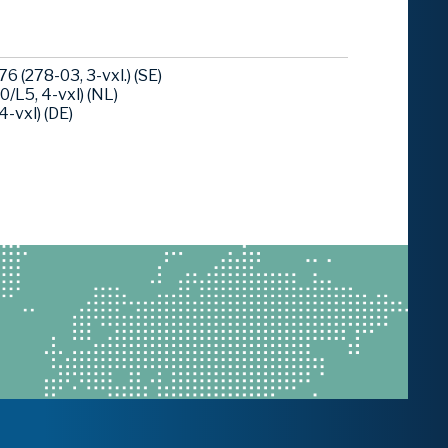
 (278-03, 3-vxl.) (SE)
/L5, 4-vxl) (NL)
-vxl) (DE)