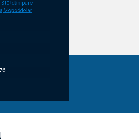
& Stötdämpare
a
Mopeddelar
976
l