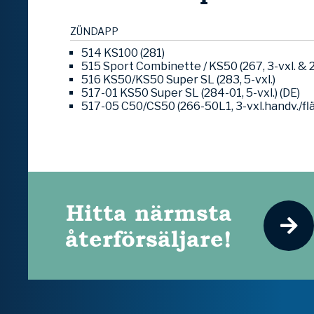
ZÜNDAPP
514 KS100 (281)
515 Sport Combinette / KS50 (267, 3-vxl. & 2
516 KS50/KS50 Super SL (283, 5-vxl.)
517-01 KS50 Super SL (284-01, 5-vxl.) (DE)
517-05 C50/CS50 (266-50L1, 3-vxl.handv./flä
Hitta närmsta
återförsäljare!