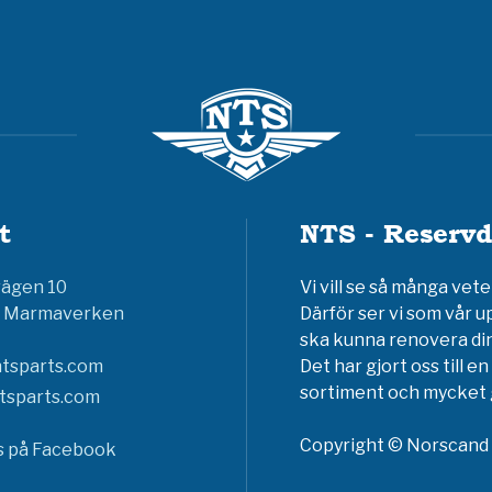
t
NTS - Reservd
vägen 10
Vi vill se så många ve
6 Marmaverken
Därför ser vi som vår u
ska kunna renovera din
tsparts.com
Det har gjort oss till 
sortiment och mycket g
tsparts.com
Copyright © Norscand A
ss på Facebook