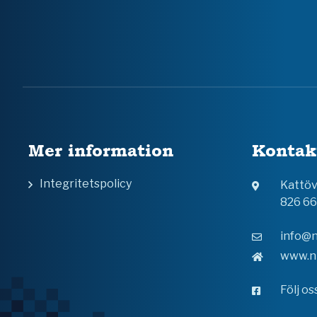
Mer information
Kontak
Integritetspolicy
Kattö
826 6
info@n
www.n
Följ o