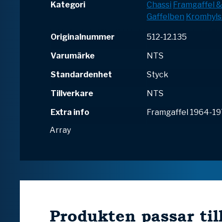
Kategori
Chassi
Framgaffel 
Gaffelben
Kromhyls
Originalnummer
512-12.135
Varumärke
NTS
Standardenhet
Styck
Tillverkare
NTS
Extra info
Framgaffel 1964-1
Array
Produkten passar til