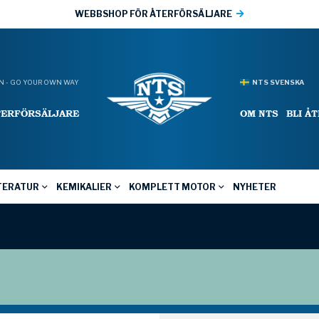
WEBBSHOP FÖR ÅTERFÖRSÄLJARE
 - GO YOUR OWN WAY
NTS SVENSKA
TERFÖRSÄLJARE
OM NTS
BLI Å
TERATUR
KEMIKALIER
KOMPLETT MOTOR
NYHETER