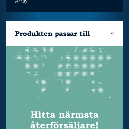
Array
Produkten passar till
Hitta närmsta
återförsäljare!