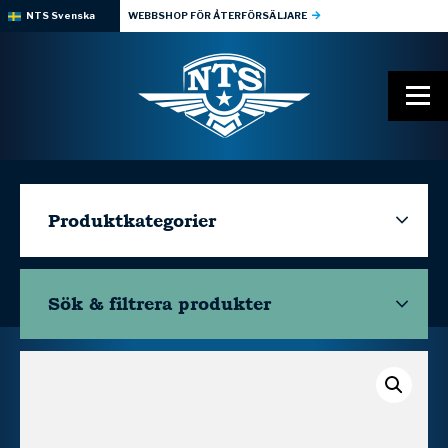
NTS Svenska
WEBBSHOP FÖR ÅTERFÖRSÄLJARE
Produktkategorier
Sök & filtrera
produkter