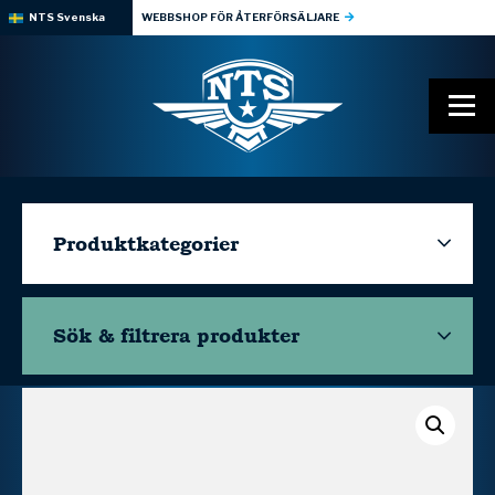
NTS Svenska
WEBBSHOP FÖR ÅTERFÖRSÄLJARE
Produktkategorier
Sök & filtrera
produkter