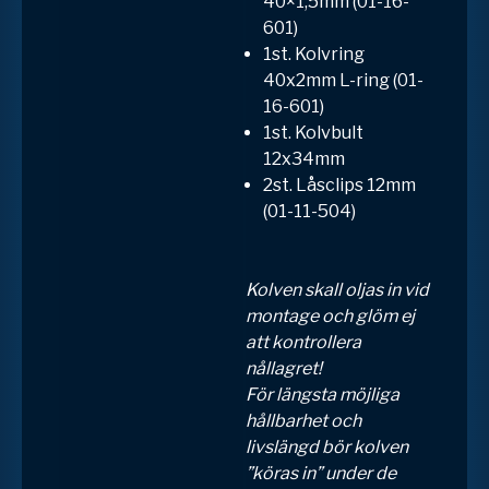
40×1,5mm (01-16-
601)
1st. Kolvring
40x2mm L-ring (01-
16-601)
1st. Kolvbult
12x34mm
2st. Låsclips 12mm
(01-11-504)
Kolven skall oljas in vid
montage och glöm ej
att kontrollera
nållagret!
För längsta möjliga
hållbarhet och
livslängd bör kolven
”köras in” under de