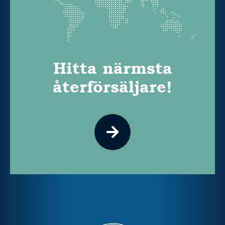
Hitta närmsta
återförsäljare!