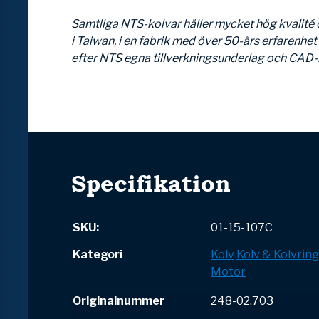
Samtliga NTS-kolvar håller mycket hög kvalité oc
i Taiwan, i en fabrik med över 50-års erfarenhet 
efter NTS egna tillverkningsunderlag och CAD-r
Specifikation
SKU:
01-15-107C
Kategori
Kolv
Kolv & Kolvrin
Motor
Originalnummer
248-02.703