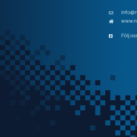
info@n
www.n
Följ o