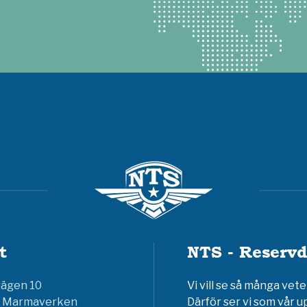
t
NTS - Reservd
vägen 10
Vi vill se så många ve
6 Marmaverken
Därför ser vi som vår u