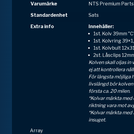
Varumärke
NTS Premium Parts
Standardenhet
Sats
Extra info
Innehåller:
1st. Kolv 39mm "C
1st. Kolvring 39×
1st. Kolvbult 12x
2st. Låsclips 12m
Kolven skall oljas i
ej att kontrollera nål
För längsta möjliga 
livslängd bör kolven
första ca. 20 milen.
*Kolvar märkta med en
riktning vara mot av
*Kolvar märkta med I
insuget.
Array