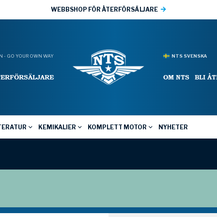
WEBBSHOP FÖR ÅTERFÖRSÄLJARE
 - GO YOUR OWN WAY
NTS SVENSKA
TERFÖRSÄLJARE
OM NTS
BLI Å
TERATUR
KEMIKALIER
KOMPLETT MOTOR
NYHETER