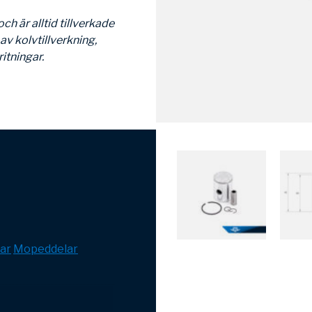
h är alltid tillverkade
av kolvtillverkning,
itningar.
gar
Mopeddelar