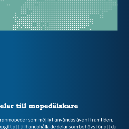
elar till mopedälskare
teranmopeder som möjligt användas även i framtiden.
ppgift att tillhandahålla de delar som behövs för att du