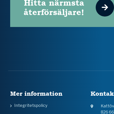
Hitta närmsta
återförsäljare!
Mer information
Kontak
Integritetspolicy
Kattö
826 6