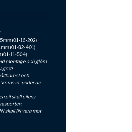
"
1,5mm (01-16-202)
31mm (01-82-401)
m (01-11-504)
n vid montage och glöm
lagret!
hållbarhet och
 ”köras in” under de
 pil skall pilens
gasporten.
N skall IN vara mot