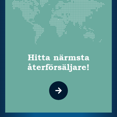
Hitta närmsta
återförsäljare!