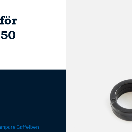
för
50
dämpare
Gaffelben