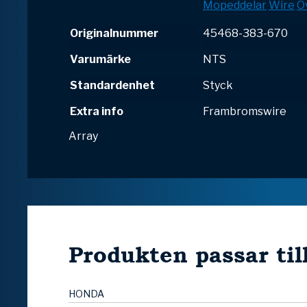
Mopeddelar
Wire
Ö
Originalnummer
45468-383-670
Varumärke
NTS
Standardenhet
Styck
Extra info
Frambromswire
Array
Produkten passar til
HONDA