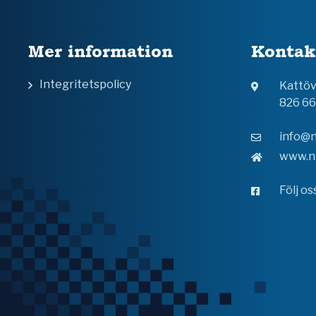
Mer information
Kontak
Integritetspolicy
Kattö
826 6
info@n
www.n
Följ o