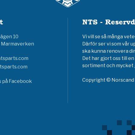
t
NTS - Reservd
vägen 10
Vi vill se så många ve
6 Marmaverken
Därför ser vi som vår u
ska kunna renovera din
tsparts.com
Det har gjort oss till 
sortiment och mycket g
tsparts.com
Copyright © Norscand A
ss på Facebook