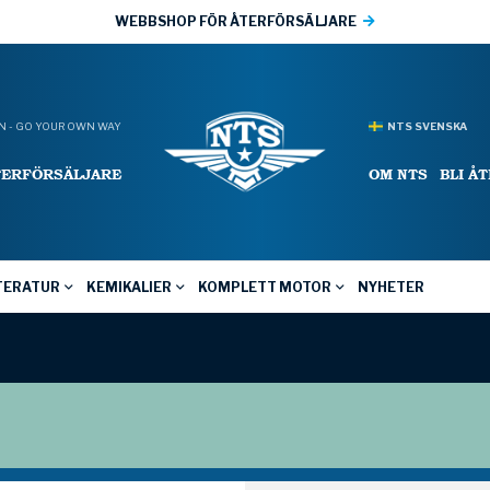
WEBBSHOP FÖR ÅTERFÖRSÄLJARE
 - GO YOUR OWN WAY
NTS SVENSKA
TERFÖRSÄLJARE
OM NTS
BLI Å
TERATUR
KEMIKALIER
KOMPLETT MOTOR
NYHETER